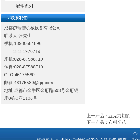
配件系列
联系我们
成都伊瑞德机械设备有限公司
联系人:张先生
手机:13980584896
18181970719
座机:028-87588719
传真:028-87588719
Q Q:46175580
邮箱:46175580@qq.com
地址:成都市金牛区金府路593号金府银
座8栋C座1106号
上一产品
：
亚克力切割
下一产品
：
布料切花
Cop