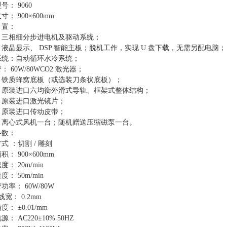
号： 9060
： 900×600mm
置：
：三相细分步进电机及驱动系统；
液晶显示、 DSP 智能主板；脱机工作，实现 U 盘下载，无需另配电脑；
系统：自动循环水冷系统；
： 60W/80WCO2 激光器；
：铁质蜂窝底板（或选装刀条状底板）；
：原装进口六均衡外滑式导轨、框架式整体结构；
：原装进口激光镜片；
：原装进口传动皮带；
：离心式风机一台；随机赠送压缩磁泵一台。
参数：
式 ：切割 / 雕刻
： 900×600mm
： 20m/min
： 50m/min
功率： 60W/80W
线宽： 0.2mm
： ±0.01/mm
： AC220±10% 50HZ