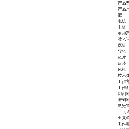
产品型
产品尺寸
配 
电机
主板：
冷却
激光管
底板
导轨
镜片
皮带
风机
技术
工作方
工作面积
切割速度
雕刻速度
激光管
***小
重复精度
工作电源