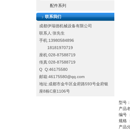
配件系列
联系我们
成都伊瑞德机械设备有限公司
联系人:张先生
手机:13980584896
18181970719
座机:028-87588719
传真:028-87588719
Q Q:46175580
邮箱:46175580@qq.com
地址:成都市金牛区金府路593号金府银
座8栋C座1106号
型号：
产品
编号 
规格 ：
产品