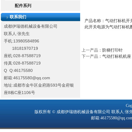
配件系列
联系我们
产品名称：气动打标机开
成都伊瑞德机械设备有限公司
此开关电源为气动打标机配
联系人:张先生
手机:13980584896
18181970719
上一产品
：
阶梯打印针
座机:028-87588719
下一产品
：
气动打标机机座
传真:028-87588719
Q Q:46175580
邮箱:46175580@qq.com
地址:成都市金牛区金府路593号金府银
座8栋C座1106号
Cop
版权所有 © 成都伊瑞德机械设备有限公司 联系人:张先生 手机:139805
邮箱:46175580@q