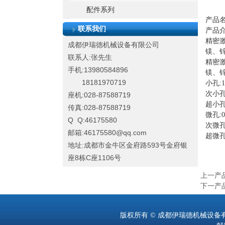
配件系列
产品
联系我们
产品
精密激
成都伊瑞德机械设备有限公司
镁、
联系人:张先生
精密激
手机:13980584896
镁、
18181970719
小孔:1
次小孔:
座机:028-87588719
超小孔:
传真:028-87588719
微孔:0
Q Q:46175580
次微孔:
邮箱:46175580@qq.com
超微孔:
地址:成都市金牛区金府路593号金府银
座8栋C座1106号
上一产
下一产
版权所有 © 成都伊瑞德机械设备有限公司 联系人