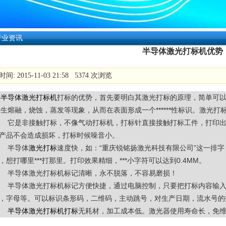
行业资讯
半导体激光打标机优势
间: 2015-11-03 21:58 5374 次浏览
解
半导体激光打标机
打标的优势，首先要明白其激光打标的原理，简单可
生熔融，烧蚀，蒸发等现象，从而在表面形成一个******性标识。激光打
它是非接触打标，不像气动打标机，打标针直接接触打标工件，打印
产品不会造成损坏，打标时候噪音小。
半导体
激光打标
速度快，如：“重庆锐铭扬激光科技有限公司”这一排字，
，想打哪里***打那里。打印效果精细，***小字符可以达到0.4MM。
半导体激光打标机标记清晰，永不脱落，不容易磨损！
半导体激光打标机标记方便快捷，通过电脑控制，只要把打标内容输入电
，字母等。可以标识条形码，二维码，主动跳号，对生产日期，流水号的
半导体激光打标机打标
无耗材，加工成本低。激光器使用寿命长，免