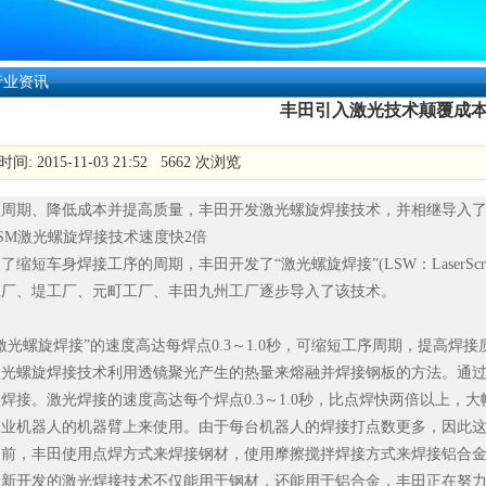
行业资讯
丰田引入激光技术颠覆成
间: 2015-11-03 21:52 5662 次浏览
短周期、降低成本并提高质量，丰田开发激光螺旋
焊接技术
，并相继导入了
M激光螺旋焊接技术速度快2倍
短车身焊接工序的周期，丰田开发了“激光螺旋焊接”(LSW：LaserScrew
工厂、堤工厂、元町工厂、丰田九州工厂逐步导入了该技术。
螺旋焊接”的速度高达每焊点0.3～1.0秒，可缩短工序周期，提高焊接
光螺旋
焊接技术
利用透镜聚光产生的热量来熔融并焊接钢板的方法。通
焊接。激光焊接的速度高达每个焊点0.3～1.0秒，比点焊快两倍以上，
工业机器人的机器臂上来使用。由于每台机器人的焊接打点数更多，因此
，丰田使用点焊方式来焊接钢材，使用摩擦搅拌焊接方式来焊接铝合金
让新开发的激光焊接技术不仅能用于钢材，还能用于铝合金，丰田正在努